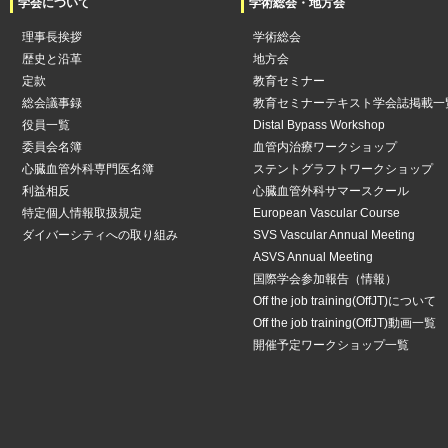
学会について
学術総会・地方会
理事長挨拶
学術総会
歴史と沿革
地方会
定款
教育セミナー
総会議事録
教育セミナーテキスト学会誌掲載一
役員一覧
Distal Bypass Workshop
委員会名簿
血管内治療ワークショップ
心臓血管外科専門医名簿
ステントグラフトワークショップ
利益相反
心臓血管外科サマースクール
特定個人情報取扱規定
European Vascular Course
ダイバーシティへの取り組み
SVS Vascular Annual Meeting
ASVS Annual Meeting
国際学会参加報告（情報）
Off the job training(OffJT)について
Off the job training(OffJT)動画一覧
開催予定ワークショップ一覧