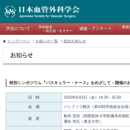
トップページ
お知らせ一覧
総合お知らせ
特別シンポジウム『バスキュラー・ナース』をめざして－開催の
日 時
2015年6月5日（金）14:20～15:50
会 場
パシフィコ横浜（第43回学術総会会場
駒井 宏好（関西医科大学附属滝井病院
座 長
重松 邦広（東京大学）