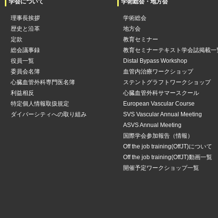
学会について
学術総会・地方会
理事長挨拶
学術総会
歴史と沿革
地方会
定款
教育セミナー
総会議事録
教育セミナーテキスト学会誌掲載一
役員一覧
Distal Bypass Workshop
委員会名簿
血管内治療ワークショップ
心臓血管外科専門医名簿
ステントグラフトワークショップ
利益相反
心臓血管外科サマースクール
特定個人情報取扱規定
European Vascular Course
ダイバーシティへの取り組み
SVS Vascular Annual Meeting
ASVS Annual Meeting
国際学会参加報告（情報）
Off the job training(OffJT)について
Off the job training(OffJT)動画一覧
開催予定ワークショップ一覧