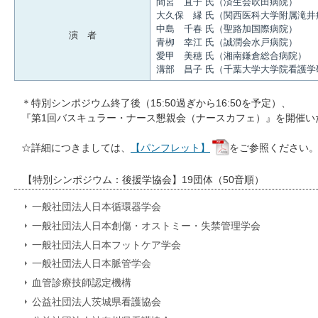
間宮 直子 氏（済生会吹田病院）
大久保 縁 氏（関西医科大学附属滝井
中島 千春 氏（聖路加国際病院）
演 者
青栁 幸江 氏（誠潤会水戸病院）
愛甲 美穂 氏（湘南鎌倉総合病院）
溝部 昌子 氏（千葉大学大学院看護学
＊特別シンポジウム終了後（15:50過ぎから16:50を予定）、
『第1回バスキュラー・ナース懇親会（ナースカフェ）』を開催い
☆詳細につきましては、
【パンフレット】
をご参照ください
【特別シンポジウム：後援学協会】19団体（50音順）
一般社団法人日本循環器学会
一般社団法人日本創傷・オストミー・失禁管理学会
一般社団法人日本フットケア学会
一般社団法人日本脈管学会
血管診療技師認定機構
公益社団法人茨城県看護協会