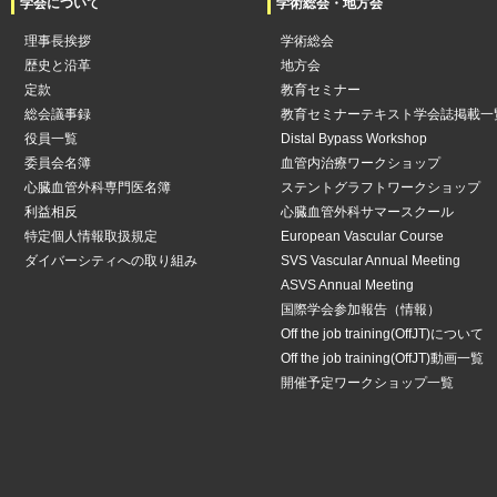
学会について
学術総会・地方会
理事長挨拶
学術総会
歴史と沿革
地方会
定款
教育セミナー
総会議事録
教育セミナーテキスト学会誌掲載一
役員一覧
Distal Bypass Workshop
委員会名簿
血管内治療ワークショップ
心臓血管外科専門医名簿
ステントグラフトワークショップ
利益相反
心臓血管外科サマースクール
特定個人情報取扱規定
European Vascular Course
ダイバーシティへの取り組み
SVS Vascular Annual Meeting
ASVS Annual Meeting
国際学会参加報告（情報）
Off the job training(OffJT)について
Off the job training(OffJT)動画一覧
開催予定ワークショップ一覧