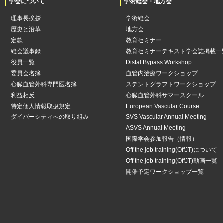
学会について
学術総会・地方会
理事長挨拶
学術総会
歴史と沿革
地方会
定款
教育セミナー
総会議事録
教育セミナーテキスト学会誌掲載一
役員一覧
Distal Bypass Workshop
委員会名簿
血管内治療ワークショップ
心臓血管外科専門医名簿
ステントグラフトワークショップ
利益相反
心臓血管外科サマースクール
特定個人情報取扱規定
European Vascular Course
ダイバーシティへの取り組み
SVS Vascular Annual Meeting
ASVS Annual Meeting
国際学会参加報告（情報）
Off the job training(OffJT)について
Off the job training(OffJT)動画一覧
開催予定ワークショップ一覧