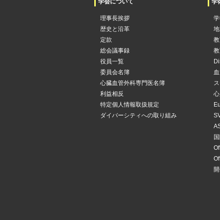
学会について
学
理事長挨拶
学
歴史と沿革
地
定款
教
総会議事録
教
役員一覧
Di
委員会名簿
血
心臓血管外科専門医名簿
ス
利益相反
心
特定個人情報取扱規定
Eu
ダイバーシティへの取り組み
SV
AS
国
Of
Of
開