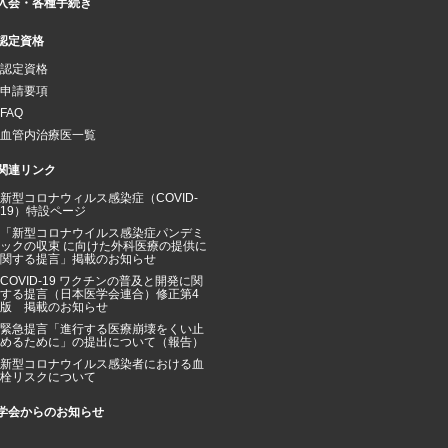
入会・各種手続き
認定資格
認定資格
申請要項
FAQ
血管内治療医一覧
関連リンク
新型コロナウィルス感染症（COVID-
19）特設ページ
「新型コロナウイルス感染症パンデミ
ックの収束 に向けた外科医療の提供に
関する提言」掲載のお知らせ
COVID-19 ワクチンの普及と開発に関
する提言（日本医学会連合）修正第4
版 掲載のお知らせ
緊急提言「進行する医療崩壊をくい止
めるために」の提出について（報告）
新型コロナウイルス感染者における血
栓リスクについて
学会からのお知らせ