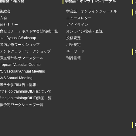
術総会・地方会
学会誌・オンラインジャーナル
術総会
学会誌・オンラインジャーナル
方会
ニュースレター
育セミナー
ガイドライン
育セミナーテキスト学会誌掲載一覧
オンライン投稿・査読
stal Bypass Workshop
投稿規定
管内治療ワークショップ
用語規定
テントグラフトワークショップ
キーワード
臓血管外科サマースクール
刊行書籍
ropean Vascular Course
S Vascular Annual Meeting
VS Annual Meeting
際学会参加報告（情報）
f the job training(OffJT)について
f the job training(OffJT)動画一覧
催予定ワークショップ一覧