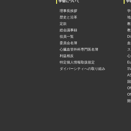
学会について
学
理事長挨拶
学
歴史と沿革
地
定款
教
総会議事録
教
役員一覧
Di
委員会名簿
血
心臓血管外科専門医名簿
ス
利益相反
心
特定個人情報取扱規定
Eu
ダイバーシティへの取り組み
SV
AS
国
Of
Of
開