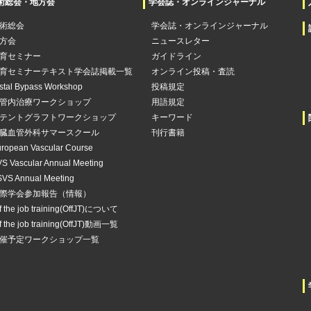
術総会・地方会
学会誌・オンラインジャーナル
術総会
学会誌・オンラインジャーナル
方会
ニュースレター
育セミナー
ガイドライン
育セミナーテキスト学会誌掲載一覧
オンライン投稿・査読
stal Bypass Workshop
投稿規定
管内治療ワークショップ
用語規定
テントグラフトワークショップ
キーワード
臓血管外科サマースクール
刊行書籍
ropean Vascular Course
S Vascular Annual Meeting
VS Annual Meeting
際学会参加報告（情報）
f the job training(OffJT)について
f the job training(OffJT)動画一覧
催予定ワークショップ一覧