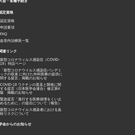
入会・各種手続き
認定資格
認定資格
申請要項
FAQ
血管内治療医一覧
関連リンク
新型コロナウィルス感染症（COVID-
19）特設ページ
「新型コロナウイルス感染症パンデミ
ックの収束 に向けた外科医療の提供に
関する提言」掲載のお知らせ
COVID-19 ワクチンの普及と開発に関
する提言（日本医学会連合）修正第4
版 掲載のお知らせ
緊急提言「進行する医療崩壊をくい止
めるために」の提出について（報告）
新型コロナウイルス感染者における血
栓リスクについて
学会からのお知らせ