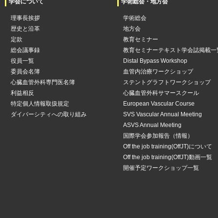
学会について
学術総会・地方会
理事長挨拶
学術総会
歴史と沿革
地方会
定款
教育セミナー
総会議事録
教育セミナーテキスト学会誌掲載一
役員一覧
Distal Bypass Workshop
委員会名簿
血管内治療ワークショップ
心臓血管外科専門医名簿
ステントグラフトワークショップ
利益相反
心臓血管外科サマースクール
特定個人情報取扱規定
European Vascular Course
ダイバーシティへの取り組み
SVS Vascular Annual Meeting
ASVS Annual Meeting
国際学会参加報告（情報）
Off the job training(OffJT)について
Off the job training(OffJT)動画一覧
開催予定ワークショップ一覧