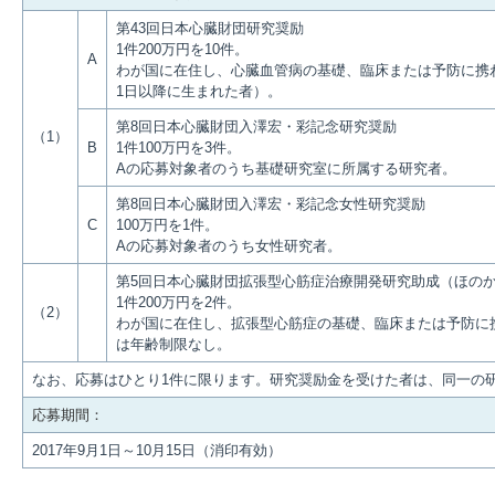
第43回日本心臓財団研究奨励
1件200万円を10件。
A
わが国に在住し、心臓血管病の基礎、臨床または予防に携わる
1日以降に生まれた者）。
第8回日本心臓財団入澤宏・彩記念研究奨励
（1）
B
1件100万円を3件。
Aの応募対象者のうち基礎研究室に所属する研究者。
第8回日本心臓財団入澤宏・彩記念女性研究奨励
C
100万円を1件。
Aの応募対象者のうち女性研究者。
第5回日本心臓財団拡張型心筋症治療開発研究助成（ほの
1件200万円を2件。
（2）
わが国に在住し、拡張型心筋症の基礎、臨床または予防に携
は年齢制限なし。
なお、応募はひとり1件に限ります。研究奨励金を受けた者は、同一の
応募期間：
2017年9月1日～10月15日（消印有効）