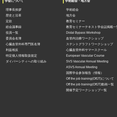
学会について
学術総会・地方会
理事長挨拶
学術総会
歴史と沿革
地方会
定款
教育セミナー
総会議事録
教育セミナーテキスト学会誌掲載一
役員一覧
Distal Bypass Workshop
委員会名簿
血管内治療ワークショップ
心臓血管外科専門医名簿
ステントグラフトワークショップ
利益相反
心臓血管外科サマースクール
特定個人情報取扱規定
European Vascular Course
ダイバーシティへの取り組み
SVS Vascular Annual Meeting
ASVS Annual Meeting
国際学会参加報告（情報）
Off the job training(OffJT)について
Off the job training(OffJT)動画一覧
開催予定ワークショップ一覧