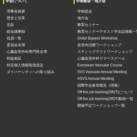
学会について
学術総会・地方会
理事長挨拶
学術総会
歴史と沿革
地方会
定款
教育セミナー
総会議事録
教育セミナーテキスト学会誌掲載一
役員一覧
Distal Bypass Workshop
委員会名簿
血管内治療ワークショップ
心臓血管外科専門医名簿
ステントグラフトワークショップ
利益相反
心臓血管外科サマースクール
特定個人情報取扱規定
European Vascular Course
ダイバーシティへの取り組み
SVS Vascular Annual Meeting
ASVS Annual Meeting
国際学会参加報告（情報）
Off the job training(OffJT)について
Off the job training(OffJT)動画一覧
開催予定ワークショップ一覧