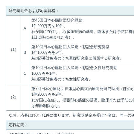
研究奨励金および応募資格：
第45回日本心臓財団研究奨励
1件200万円を10件。
A
わが国に在住し、心臓血管病の基礎、臨床または予防に携わる
1日以降に生まれた者）。
第10回日本心臓財団入澤宏・彩記念研究奨励
（1）
B
1件100万円を3件。
Aの応募対象者のうち基礎研究室に所属する研究者。
第10回日本心臓財団入澤宏・彩記念女性研究奨励
C
100万円を1件。
Aの応募対象者のうち女性研究者。
第7回日本心臓財団拡張型心筋症治療開発研究助成（ほの
1件200万円を2件。
（2）
わが国に在住し、拡張型心筋症の基礎、臨床または予防に携
は年齢制限なし。
なお、応募はひとり1件に限ります。研究奨励金を受けた者は、同一の
応募期間：