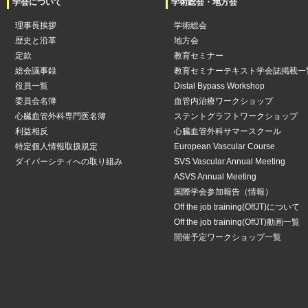
学会について
学術総会・地方会
理事長挨拶
学術総会
歴史と沿革
地方会
定款
教育セミナー
総会議事録
教育セミナーテキスト学会誌掲載一
役員一覧
Distal Bypass Workshop
委員会名簿
血管内治療ワークショップ
心臓血管外科専門医名簿
ステントグラフトワークショップ
利益相反
心臓血管外科サマースクール
特定個人情報取扱規定
European Vascular Course
ダイバーシティへの取り組み
SVS Vascular Annual Meeting
ASVS Annual Meeting
国際学会参加報告（情報）
Off the job training(OffJT)について
Off the job training(OffJT)動画一覧
開催予定ワークショップ一覧