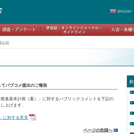
知らせ
お
してパブコメ提出のご報告
対策推進基本計画（案）」に対するパブリックコメントを下記の
申し上げます。
」に対する意見
ページの先頭へ