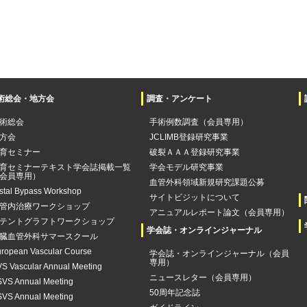
術総会・地方会
調査・アンケート
術総会
手術例数調査（会員専用）
方会
JCLIMB登録研究事業
育セミナー
破裂ＡＡＡ登録研究事業
育セミナーテキスト学会誌掲載一覧
学会モデル研究事業
会員専用）
血管外科領域新規研究課題公募
stal Bypass Workshop
サイトビジットについて
管内治療ワークショップ
アニュアルレポート論文（会員専用）
テントグラフトワークショップ
学会誌・オンラインジャーナル
臓血管外科サマースクール
ropean Vascular Course
学会誌・オンラインジャーナル（会員
専用）
S Vascular Annual Meeting
ニュースレター（会員専用）
VS Annual Meeting
50周年記念誌
VS Annual Meeting