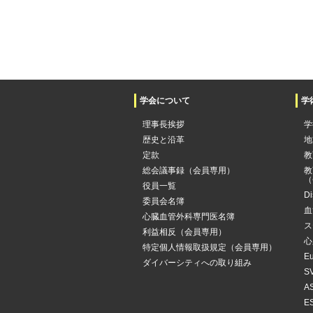
学会について
学
理事長挨拶
学
歴史と沿革
地
定款
教
総会議事録（会員専用）
教
（
役員一覧
Di
委員会名簿
血
心臓血管外科専門医名簿
ス
利益相反（会員専用）
心
特定個人情報取扱規定（会員専用）
Eu
ダイバーシティへの取り組み
SV
AS
ES