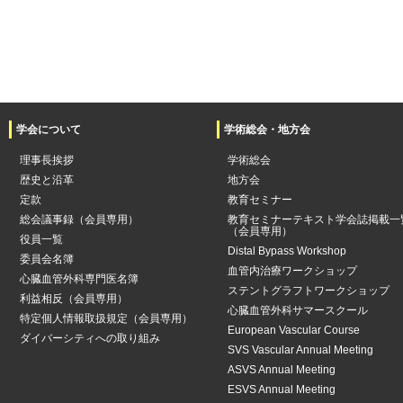
学会について
学術総会・地方会
理事長挨拶
学術総会
歴史と沿革
地方会
定款
教育セミナー
総会議事録（会員専用）
教育セミナーテキスト学会誌掲載一
（会員専用）
役員一覧
Distal Bypass Workshop
委員会名簿
血管内治療ワークショップ
心臓血管外科専門医名簿
ステントグラフトワークショップ
利益相反（会員専用）
心臓血管外科サマースクール
特定個人情報取扱規定（会員専用）
European Vascular Course
ダイバーシティへの取り組み
SVS Vascular Annual Meeting
ASVS Annual Meeting
ESVS Annual Meeting