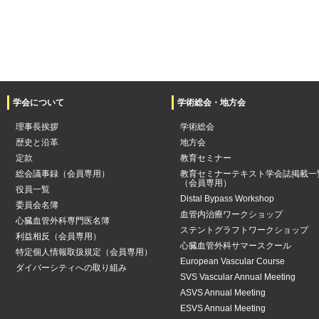
学会について
学術総会・地方会
理事長挨拶
学術総会
歴史と沿革
地方会
定款
教育セミナー
総会議事録（会員専用）
教育セミナーテキスト学会誌掲載一
（会員専用）
役員一覧
Distal Bypass Workshop
委員会名簿
血管内治療ワークショップ
心臓血管外科専門医名簿
ステントグラフトワークショップ
利益相反（会員専用）
心臓血管外科サマースクール
特定個人情報取扱規定（会員専用）
European Vascular Course
ダイバーシティへの取り組み
SVS Vascular Annual Meeting
ASVS Annual Meeting
ESVS Annual Meeting