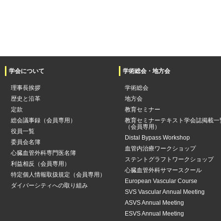
学会について
学術総会・地方会
理事長挨拶
学術総会
歴史と沿革
地方会
定款
教育セミナー
総会議事録（会員専用）
教育セミナーテキスト学会誌掲載一
（会員専用）
役員一覧
Distal Bypass Workshop
委員会名簿
血管内治療ワークショップ
心臓血管外科専門医名簿
ステントグラフトワークショップ
利益相反（会員専用）
心臓血管外科サマースクール
特定個人情報取扱規定（会員専用）
European Vascular Course
ダイバーシティへの取り組み
SVS Vascular Annual Meeting
ASVS Annual Meeting
ESVS Annual Meeting