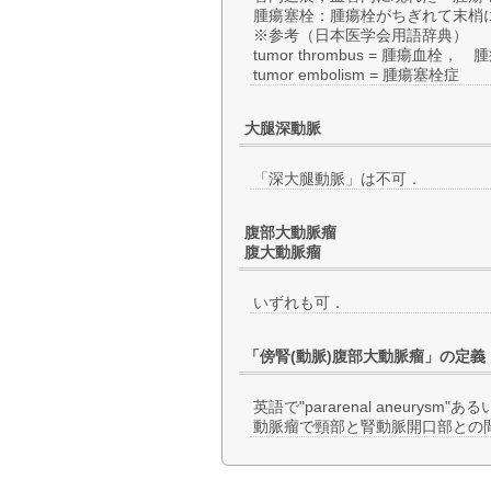
腫瘍塞栓：腫瘍栓がちぎれて末梢
※参考（日本医学会用語辞典）
tumor thrombus = 腫瘍血栓， 
tumor embolism = 腫瘍塞栓症
大腿深動脈
「深大腿動脈」は不可．
腹部大動脈瘤
腹大動脈瘤
いずれも可．
「傍腎(動脈)腹部大動脈瘤」の定義
英語で"pararenal aneurysm"
動脈瘤で頸部と腎動脈開口部との