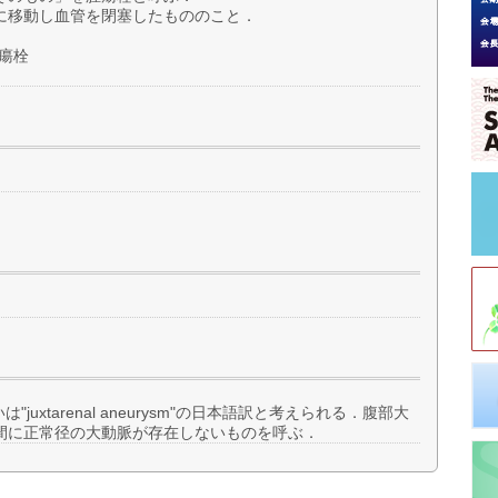
に移動し血管を閉塞したもののこと．
腫瘍栓
あるいは"juxtarenal aneurysm"の日本語訳と考えられる．腹部大
間に正常径の大動脈が存在しないものを呼ぶ．