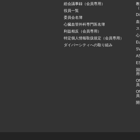
総会議事録（会員専用）
教
（
役員一覧
Di
委員会名簿
血
心臓血管外科専門医名簿
ス
利益相反（会員専用）
心
特定個人情報取扱規定（会員専用）
Eu
ダイバーシティへの取り組み
SV
AS
ES
国
用
Of
員
Of
員
開