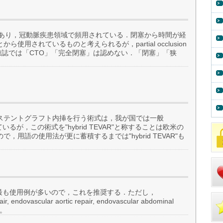
ionの頭文字であり，冠動脈疾患領域で頻用されている．閉塞から時間が経
用されているものと考えられるが，partial occlusion
で本雑誌では「CTO」「完全閉塞」は認めない．「閉塞」「狭
ステントグラフト内挿を行う術式は，我が国では一般
呼ばれているが，この術式を"hybrid TEVAR"と称することは欧米の
用語の使用法が更に蓄積するまでは"hybrid TEVAR"も
 repairが最も使用例が多いので，これを推奨する．ただし，
ir, endovascular aortic repair, endovascular abdominal
い。