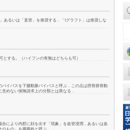
管)」あるいは「直管」を推奨する．「Iグラフト」は推奨しな
かち書きを可とする。（ハイフンの有無はどちらも可）
のバイパスを下腿動脈バイパスと呼ぶ．この点は脛骨腓骨動
に含めない保険請求上の分類とは異なる．
場合により内腔に顔を出す「現象」を血管浸潤，あるいは血
そのもの」を腫瘍栓と呼ぶ．