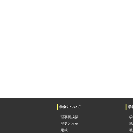
学会について
学
理事長挨拶
学
歴史と沿革
地
定款
教