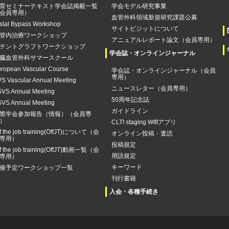
育セミナーテキスト学会誌掲載一覧
学会モデル研究事業
会員専用）
血管外科領域新規研究課題公募
stal Bypass Workshop
サイトビジットについて
管内治療ワークショップ
アニュアルレポート論文（会員専用）
テントグラフトワークショップ
学会誌・オンラインジャーナル
臓血管外科サマースクール
ropean Vascular Course
学会誌・オンラインジャーナル（会員
専用）
S Vascular Annual Meeting
ニュースレター（会員専用）
VS Annual Meeting
50周年記念誌
VS Annual Meeting
ガイドライン
際学会参加報告（情報）（会員専
）
CLTI staging WIfIアプリ
f the job training(OffJT)について（会
オンライン投稿・査読
専用）
投稿規定
f the job training(OffJT)動画一覧（会
用語規定
専用）
キーワード
催予定ワークショップ一覧
刊行書籍
入会・各種手続き