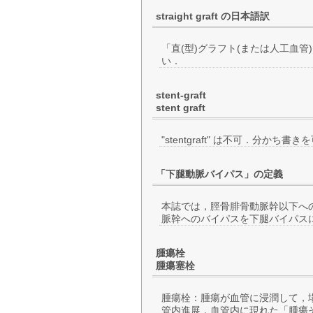
straight graft の日本語訳
「直(型)グラフト(または人工血
い．
stent-graft
stent graft
"stentgraft" は不可．分
「下腿動脈バイパス」の定義
本誌では，脛骨腓骨動脈幹以下へ
脈幹へのバイパスを下腿バイパス
腫瘍栓
腫瘍塞栓
腫瘍栓：腫瘍が血管に浸潤して，
管内進展，血管内に現れた「腫瘍