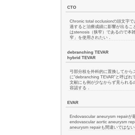
CTO
Chronic total occlus
過すると治療成績に影響が出ることから使
はstenosis（狭窄）であるの
窄」を使用されたい．
debranching TEVAR
hybrid TEVAR
弓部分枝を外科的に置換してから
に"debranching TEVAR"と
文献にも例が少なからず見られるので，
容認する．
EVAR
Endovascular aneurysm
endovascular aortic aneurysm repa
aneurysm repairも間違いではな