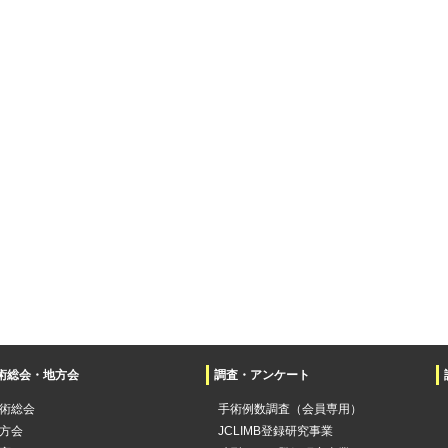
術総会・地方会
調査・アンケート
術総会
手術例数調査（会員専用）
方会
JCLIMB登録研究事業