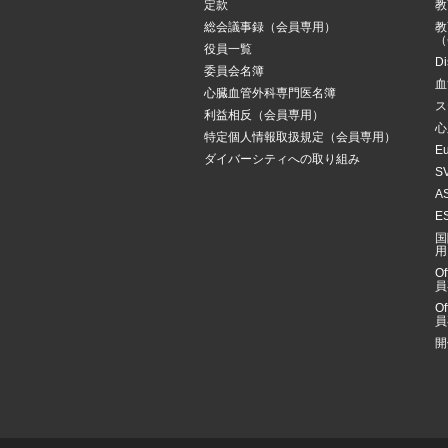
定款
教
総会議事録（会員専用）
教
（
役員一覧
Di
委員会名簿
血
心臓血管外科専門医名簿
ス
利益相反（会員専用）
心
特定個人情報取扱規定（会員専用）
Eu
ダイバーシティへの取り組み
SV
AS
ES
国
用
Of
員
Of
員
開