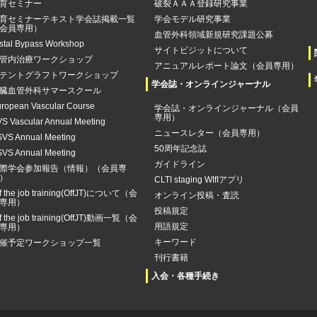
育セミナー
破裂ＡＡＡ登録研究事業
育セミナーテキスト学会誌掲載一覧
学会モデル研究事業
会員専用）
血管外科領域新規研究課題公募
stal Bypass Workshop
サイトビジットについて
管内治療ワークショップ
アニュアルレポート論文（会員専用）
テントグラフトワークショップ
学会誌・オンラインジャーナル
臓血管外科サマースクール
ropean Vascular Course
学会誌・オンラインジャーナル（会員
専用）
S Vascular Annual Meeting
ニュースレター（会員専用）
VS Annual Meeting
50周年記念誌
VS Annual Meeting
ガイドライン
際学会参加報告（情報）（会員専
）
CLTI staging WIfIアプリ
f the job training(OffJT)について（会
オンライン投稿・査読
専用）
投稿規定
f the job training(OffJT)動画一覧（会
用語規定
専用）
キーワード
催予定ワークショップ一覧
刊行書籍
入会・各種手続き