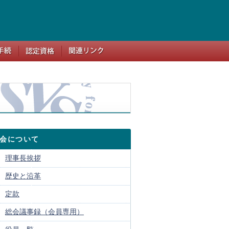
会について
理事長挨拶
歴史と沿革
定款
総会議事録（会員専用）