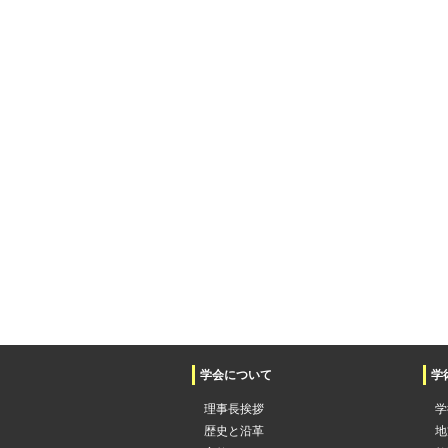
学会について
学
理事長挨拶
学
歴史と沿革
地